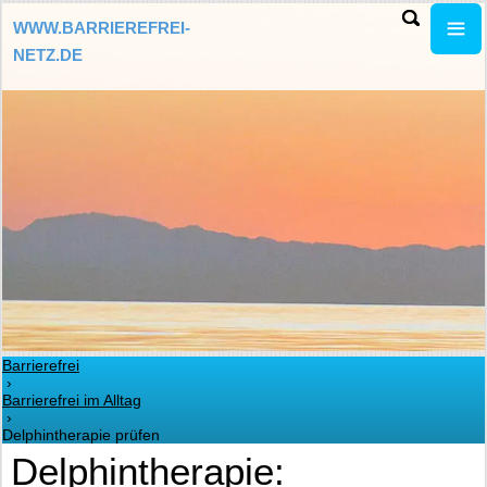
WWW.BARRIEREFREI-
NETZ.DE
Barrierefrei
›
Barrierefrei im Alltag
›
Delphintherapie prüfen
Delphintherapie: